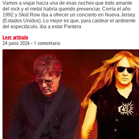
Vamos a viajar hacia una de esas noches que todo amante
del rock y el metal habría querido presenciar. Corría el año
1992 y Skid Row iba a ofrecer un concierto en Nueva Jersey
(Estados Unidos). Lo mejor es que, para caldear el ambiente
del espectáculo, iba a estar Pantera
Leer artículo
24 junio 2026
1 comentario