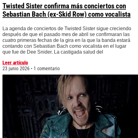
Twisted Sister confirma más conciertos con
Sebastian Bach (ex-Skid Row) como vocalista
La agenda de conciertos de Twisted Sister sigue creciendo
después de que el pasado mes de abril se confirmaran las
cuatro primeras fechas de la gira en la que la banda estará
contando con Sebastian Bach como vocalista en el lugar
que fue de Dee Snider. La castigada salud del
Leer artículo
23 junio 2026
1 comentario