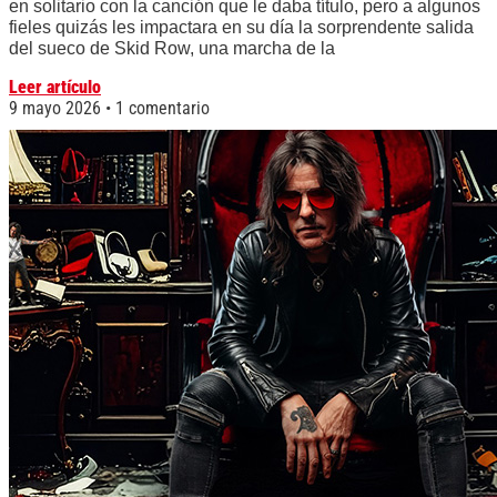
en solitario con la canción que le daba título, pero a algunos
fieles quizás les impactara en su día la sorprendente salida
del sueco de Skid Row, una marcha de la
Leer artículo
9 mayo 2026
1 comentario