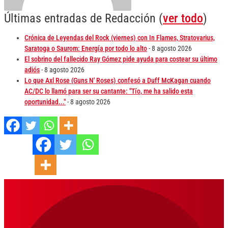
Últimas entradas de Redacción
(
ver todo
)
Crónica de Leyendas del Rock (viernes) con In Flames, Stratovarius,
Saratoga o Saurom: Energía por todo lo alto
- 8 agosto 2026
El sobrino del fallecido Ray Gómez pide ayuda para costear su último
adiós
- 8 agosto 2026
Lo que Axl Rose (Guns N' Roses) confesó a Duff McKagan cuando
AC/DC lo llamó para ser su cantante: "Tío, me ha salido esta
oportunidad..."
- 8 agosto 2026