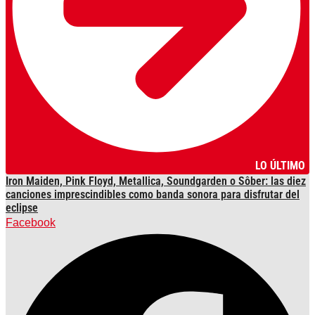
LO ÚLTIMO
Iron Maiden, Pink Floyd, Metallica, Soundgarden o Sôber: las diez
canciones imprescindibles como banda sonora para disfrutar del
eclipse
Facebook