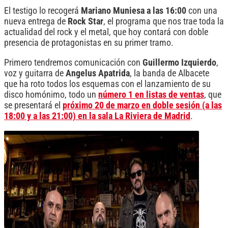
El testigo lo recogerá
Mariano Muniesa a las 16:00
con una
nueva entrega de
Rock Star
, el programa que nos trae toda la
actualidad del rock y el metal, que hoy contará con doble
presencia de protagonistas en su primer tramo.
Primero tendremos comunicación con
Guillermo Izquierdo
,
voz y guitarra de
Angelus Apatrida
, la banda de Albacete
que ha roto todos los esquemas con el lanzamiento de su
disco homónimo, todo un
número 1 en listas de ventas
, que
se presentará el
próximo 20 de marzo en doble sesión (a las
18:00 y a las 21:00) en la sala La Riviera de Madrid
.