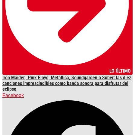
LO ÚLTIMO
Iron Maiden, Pink Floyd, Metallica, Soundgarden o Sôber: las diez
canciones imprescindibles como banda sonora para disfrutar del
eclipse
Facebook