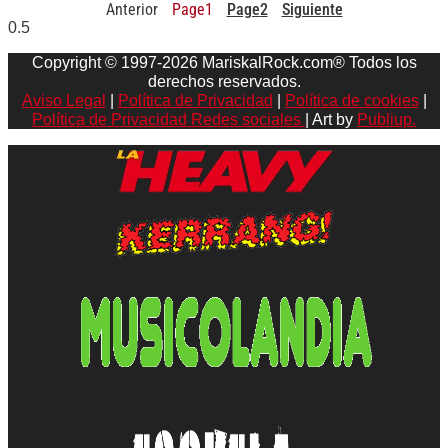
Anterior
Page
1
Page
2
Siguiente
Copyright © 1997-2026 MariskalRock.com® Todos los
derechos reservados.
Aviso Legal
|
Política de Privacidad
|
Política de cookies
|
Política de Privacidad Redes sociales
| Art by
Publiup.