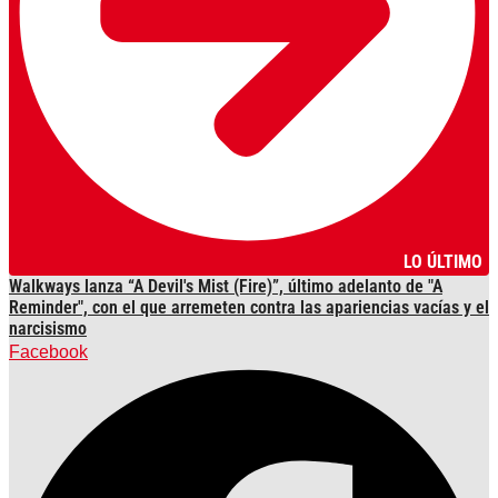
LO ÚLTIMO
Walkways lanza “A Devil's Mist (Fire)”, último adelanto de "A
Reminder", con el que arremeten contra las apariencias vacías y el
narcisismo
Facebook