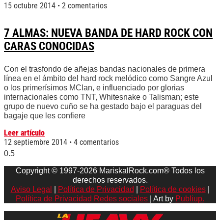
15 octubre 2014
2 comentarios
7 ALMAS: NUEVA BANDA DE HARD ROCK CON
CARAS CONOCIDAS
Con el trasfondo de añejas bandas nacionales de primera
línea en el ámbito del hard rock melódico como Sangre Azul
o los primerísimos MClan, e influenciado por glorias
internacionales como TNT, Whitesnake o Talisman; este
grupo de nuevo cuño se ha gestado bajo el paraguas del
bagaje que les confiere
Leer artículo
12 septiembre 2014
4 comentarios
Copyright © 1997-2026 MariskalRock.com® Todos los
derechos reservados.
Aviso Legal
|
Política de Privacidad
|
Política de cookies
|
Política de Privacidad Redes sociales
| Art by
Publiup.