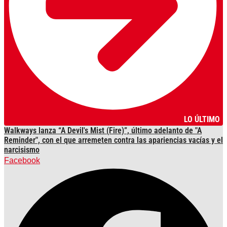
LO ÚLTIMO
Walkways lanza “A Devil's Mist (Fire)”, último adelanto de "A
Reminder", con el que arremeten contra las apariencias vacías y el
narcisismo
Facebook