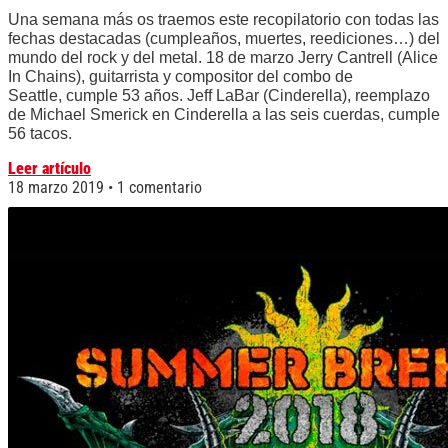
Una semana más os traemos este recopilatorio con todas las
fechas destacadas (cumpleaños, muertes, reediciones…) del
mundo del rock y del metal. 18 de marzo Jerry Cantrell (Alice
In Chains), guitarrista y compositor del combo de
Seattle, cumple 53 años. Jeff LaBar (Cinderella), reemplazo
de Michael Smerick en Cinderella a las seis cuerdas, cumple
56 tacos.
Leer artículo
18 marzo 2019
1 comentario