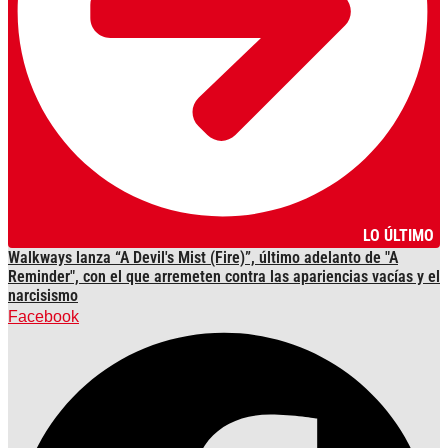
LO ÚLTIMO
Walkways lanza “A Devil's Mist (Fire)”, último adelanto de "A
Reminder", con el que arremeten contra las apariencias vacías y el
narcisismo
Facebook