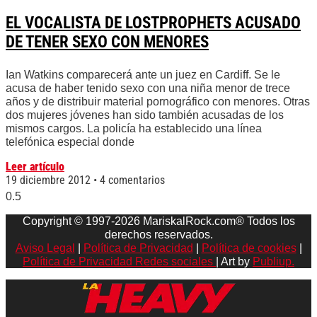
EL VOCALISTA DE LOSTPROPHETS ACUSADO
DE TENER SEXO CON MENORES
Ian Watkins comparecerá ante un juez en Cardiff. Se le
acusa de haber tenido sexo con una niña menor de trece
años y de distribuir material pornográfico con menores. Otras
dos mujeres jóvenes han sido también acusadas de los
mismos cargos. La policía ha establecido una línea
telefónica especial donde
Leer artículo
19 diciembre 2012
4 comentarios
Copyright © 1997-2026 MariskalRock.com® Todos los
derechos reservados.
Aviso Legal
|
Política de Privacidad
|
Política de cookies
|
Política de Privacidad Redes sociales
| Art by
Publiup.