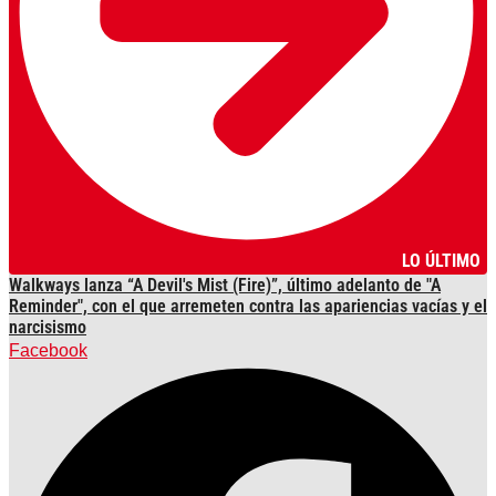
LO ÚLTIMO
Walkways lanza “A Devil's Mist (Fire)”, último adelanto de "A
Reminder", con el que arremeten contra las apariencias vacías y el
narcisismo
Facebook