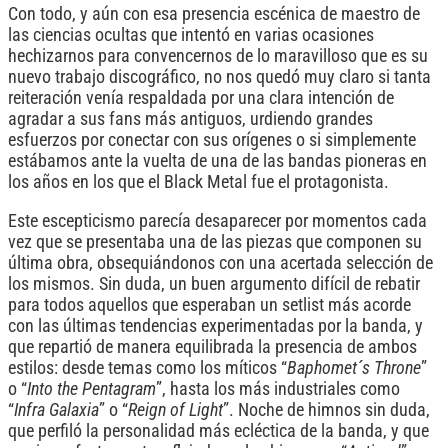
Con todo, y aún con esa presencia escénica de maestro de
las ciencias ocultas que intentó en varias ocasiones
hechizarnos para convencernos de lo maravilloso que es su
nuevo trabajo discográfico, no nos quedó muy claro si tanta
reiteración venía respaldada por una clara intención de
agradar a sus fans más antiguos, urdiendo grandes
esfuerzos por conectar con sus orígenes o si simplemente
estábamos ante la vuelta de una de las bandas pioneras en
los años en los que el Black Metal fue el protagonista.
Este escepticismo parecía desaparecer por momentos cada
vez que se presentaba una de las piezas que componen su
última obra, obsequiándonos con una acertada selección de
los mismos. Sin duda, un buen argumento difícil de rebatir
para todos aquellos que esperaban un setlist más acorde
con las últimas tendencias experimentadas por la banda, y
que repartió de manera equilibrada la presencia de ambos
estilos: desde temas como los míticos “
Baphomet´s Throne
”
o “
Into the Pentagram
”, hasta los más industriales como
“
Infra Galaxia
” o “
Reign of Light
”. Noche de himnos sin duda,
que perfiló la personalidad más ecléctica de la banda, y que