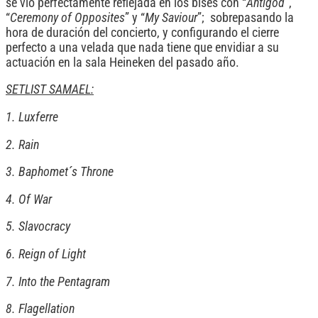
se vio perfectamente reflejada en los bises con “
Antigod
”,
“
Ceremony of Opposites
” y “
My Saviour
”; sobrepasando la
hora de duración del concierto, y configurando el cierre
perfecto a una velada que nada tiene que envidiar a su
actuación en la sala Heineken del pasado año.
SETLIST SAMAEL:
1.
Luxferre
2.
Rain
3.
Baphomet´s Throne
4.
Of War
5.
Slavocracy
6.
Reign of Light
7.
Into the Pentagram
8.
Flagellation