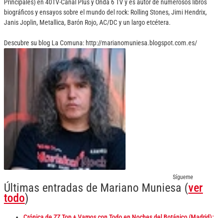
Principales) en 40TV-Canal Plus y Onda 6 TV y es autor de numerosos libros
biográficos y ensayos sobre el mundo del rock: Rolling Stones, Jimi Hendrix,
Janis Joplin, Metallica, Barón Rojo, AC/DC y un largo etcétera.
Descubre su blog La Comuna: http://marianomuniesa.blogspot.com.es/
Sígueme
Últimas entradas de Mariano Muniesa
(
ver
todo
)
Crónica de ZZ Top + Vamos con Todo en Noches del Botánico (Madrid):