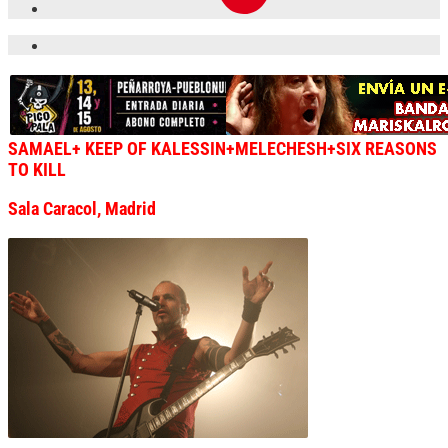
SAMAEL+ KEEP OF KALESSIN+MELECHESH+SIX REASONS
TO KILL
Sala Caracol, Madrid