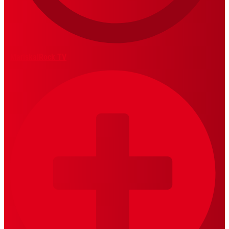
MariskalRock TV