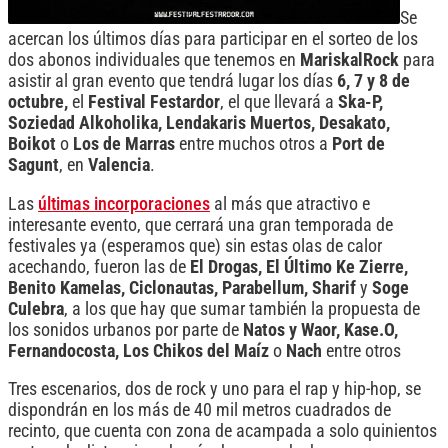
Se
acercan los últimos días para participar en el sorteo de los
dos abonos individuales que tenemos en
MariskalRock
para
asistir al gran evento que tendrá lugar los días
6, 7 y 8 de
octubre,
el
Festival Festardor
, el que llevará a
Ska-P,
Soziedad Alkoholika, Lendakaris Muertos, Desakato,
Boikot
o
Los de Marras
entre muchos otros a
Port de
Sagunt
, en
Valencia
.
Las
últimas incorporaciones
al más que atractivo e
interesante evento, que cerrará una gran temporada de
festivales ya (esperamos que) sin estas olas de calor
acechando, fueron las de
El Drogas, El Último Ke Zierre,
Benito Kamelas, Ciclonautas, Parabellum, Sharif
y
Soge
Culebra
, a los que hay que sumar también la propuesta de
los sonidos urbanos por parte de
Natos y Waor, Kase.O,
Fernandocosta, Los Chikos del Maíz
o
Nach
entre otros
Tres escenarios, dos de rock y uno para el rap y hip-hop, se
dispondrán en los más de 40 mil metros cuadrados de
recinto, que cuenta con zona de acampada a solo quinientos