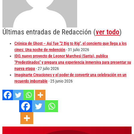
Últimas entradas de Redacción
(
ver todo
)
Crónica de Ghost – Así fue "2 Big to Rig", el concierto que llega a los
cines: Una noche de redención
- 31 julio 2026
IDO, nuevo proyecto de Leonor Marchesi (Santa), publica
"Predestinados" y prepara una experiencia inmersiva para presentar su
nueva etapa
- 27 julio 2026
Imaginarte Creaciones y el poder de convertir una celebración en un
recuerdo imborrable
- 25 junio 2026