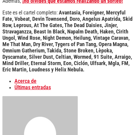
Además,
¡no olvides que estamos realizando un sorteo!
Este es el cartel completo:
Avantasia, Foreigner, Mercyful
Fate, Vobeat, Devin Townsend, Doro, Angelus Apatrida, Skid
Row, Leprous, At The Gates, The Dead Daisies, Jinjer,
Stravaganzza, Beast In Black, Napalm Death, Haken, Cirith
Ungol, Wind Rose, Night Demon, Heilung, Vintage Caravan,
Me That Man, Dry River, Tygers of Pan Tang, Opera Magna,
Omnium Gatherium, Takida, Stone Broken, Lèpoka,
Dyscarnate, Silver Dust, Celtian, Wormed, 91 Suite, Arraigo,
Mind Driller, Eternal Storm, Eon, Ciclón, Ulfsark, Mgla, FM,
Eric Martin, Loudness y Helix Nebula.
Acerca de
Últimas entradas