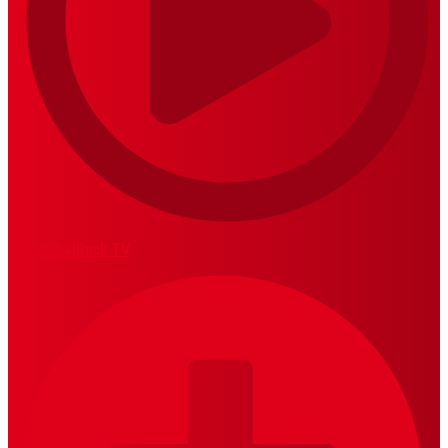
MariskalRock TV