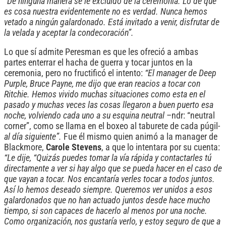
“De ninguna manera se le excluido de la ceremonia. Lo de que
es cosa nuestra evidentemente no es verdad. Nunca hemos
vetado a ningún galardonado. Está invitado a venir, disfrutar de
la velada y aceptar la condecoración”.
Lo que sí admite Peresman es que les ofreció a ambas
partes enterrar el hacha de guerra y tocar juntos en la
ceremonia, pero no fructificó el intento:
“El manager de Deep
Purple, Bruce Payne, me dijo que eran reacios a tocar con
Ritchie. Hemos vivido muchas situaciones como esta en el
pasado y muchas veces las cosas llegaron a buen puerto esa
noche, volviendo cada uno a su esquina neutral
–ndr: “neutral
corner”, como se llama en el boxeo al taburete de cada púgil-
al día siguiente”.
Fue él mismo quien animó a la manager de
Blackmore,
Carole Stevens
, a que lo intentara por su cuenta:
“Le dije, “Quizás puedes tomar la vía rápida y contactarles tú
directamente a ver si hay algo que se pueda hacer en el caso de
que vayan a tocar. Nos encantaría verles tocar a todos juntos.
Así lo hemos deseado siempre. Queremos ver unidos a esos
galardonados que no han actuado juntos desde hace mucho
tiempo, si son capaces de hacerlo al menos por una noche.
Como organización, nos gustaría verlo, y estoy seguro de que a