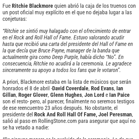
Fue
Ritchie Blackmore
quien abrió la caja de los truenos con
un post oficial muy explícito en el que no dejaba lugar a las
conjeturas:
“Ritchie se sintió muy halagado con el ofrecimiento de entrar
en el Rock and Roll Hall of Fame. Estuvo valorando acudir
hasta que recibió una carta del presidente del Hall of Fame en
la que decía que Bruce Payne, manager de la banda que
actualmente gira como Deep Purple, había dicho “No”. En
consecuencia, Ritchie no acudirá a la ceremonia. Le agradece
sinceramente su apoyo a todos los fans que le votaron”.
A priori, Blackmore estaba en la lista de músicos que serán
honrados el 8 de abril -
David Coverdale
,
Rod Evans
,
Ian
Gillan
,
Roger Glover
,
Glenn Hughes
,
Jon Lord
e
Ian Paice
son el resto- pero, al parecer, finalmente no seremos testigos
de ese reencuentro 23 años después. No obstante, el
presidente del
Rock And Roll Hall Of Fame, Joel Peresman
,
salió al paso en RollingStone.com para asegurar que aquí no
se ha vetado a nadie: