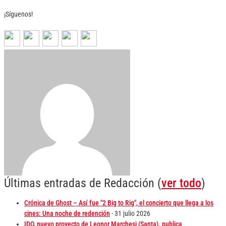
¡Síguenos!
Últimas entradas de Redacción
(
ver todo
)
Crónica de Ghost – Así fue "2 Big to Rig", el concierto que llega a los
cines: Una noche de redención
- 31 julio 2026
IDO, nuevo proyecto de Leonor Marchesi (Santa), publica