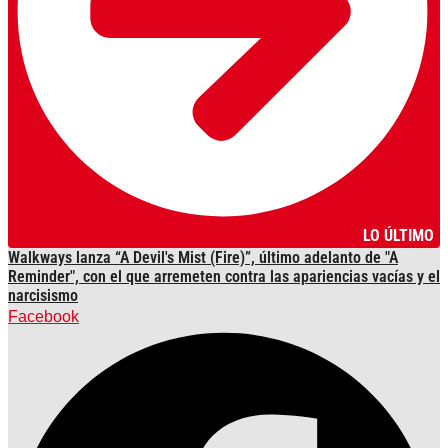
LO ÚLTIMO
Walkways lanza “A Devil's Mist (Fire)”, último adelanto de "A
Reminder", con el que arremeten contra las apariencias vacías y el
narcisismo
Facebook