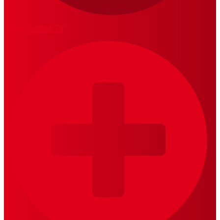
MariskalRock TV