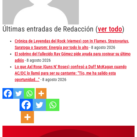
Últimas entradas de Redacción
(
ver todo
)
Crónica de Leyendas del Rock (viernes) con In Flames, Stratovarius,
Saratoga o Saurom: Energía por todo lo alto
- 8 agosto 2026
El sobrino del fallecido Ray Gómez pide ayuda para costear su último
adiós
- 8 agosto 2026
Lo que Axl Rose (Guns N' Roses) confesó a Duff McKagan cuando
AC/DC lo llamó para ser su cantante: "Tío, me ha salido esta
oportunidad..."
- 8 agosto 2026