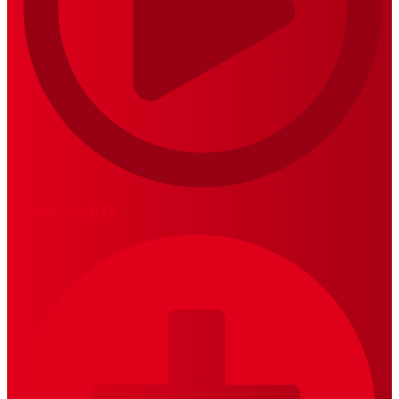
MariskalRock TV