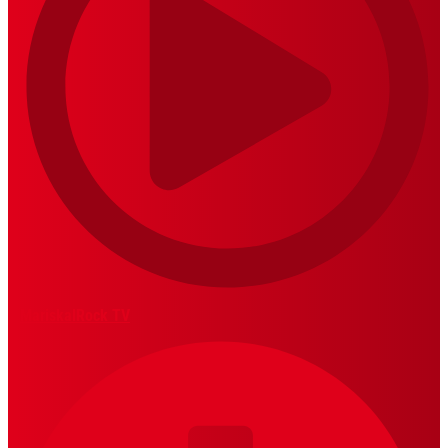
MariskalRock TV