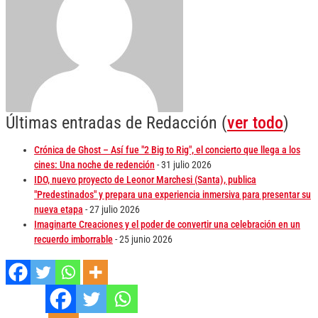
Últimas entradas de Redacción
(
ver todo
)
Crónica de Ghost – Así fue "2 Big to Rig", el concierto que llega a los
cines: Una noche de redención
- 31 julio 2026
IDO, nuevo proyecto de Leonor Marchesi (Santa), publica
"Predestinados" y prepara una experiencia inmersiva para presentar su
nueva etapa
- 27 julio 2026
Imaginarte Creaciones y el poder de convertir una celebración en un
recuerdo imborrable
- 25 junio 2026