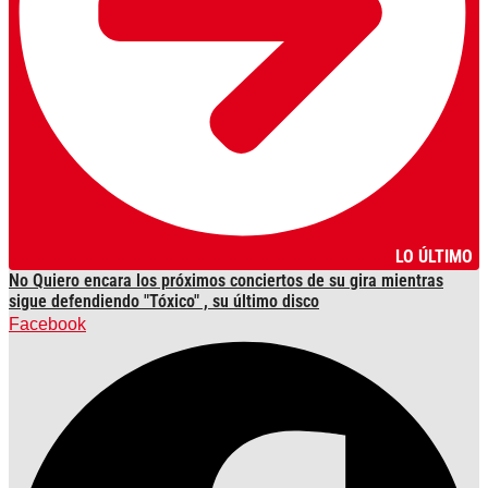
LO ÚLTIMO
No Quiero encara los próximos conciertos de su gira mientras
sigue defendiendo "Tóxico" , su último disco
Facebook