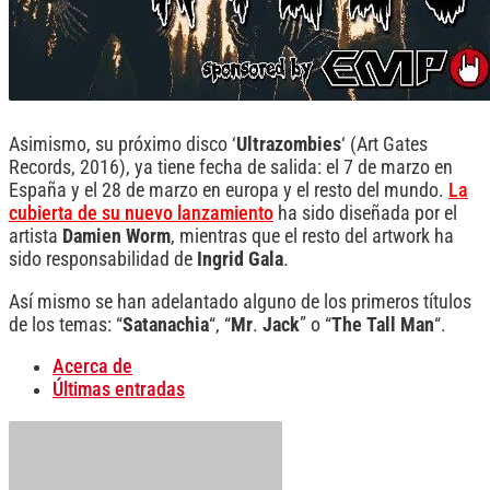
Asimismo, su próximo disco ‘
Ultrazombies
‘ (Art Gates
Records, 2016), ya tiene fecha de salida: el 7 de marzo en
España y el 28 de marzo en europa y el resto del mundo.
La
cubierta de su nuevo lanzamiento
ha sido diseñada por el
artista
Damien
Worm
, mientras que el resto del artwork ha
sido responsabilidad de
Ingrid
Gala
.
Así mismo se han adelantado alguno de los primeros títulos
de los temas: “
Satanachia
“, “
Mr
.
Jack
” o “
The
Tall
Man
“.
Acerca de
Últimas entradas