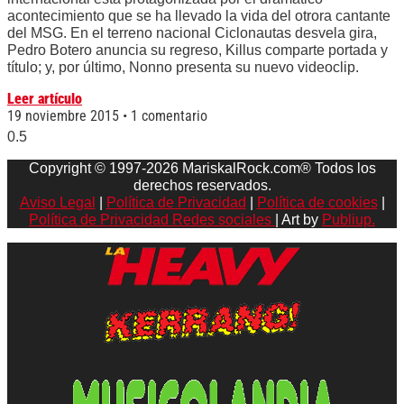
acontecimiento que se ha llevado la vida del otrora cantante
del MSG. En el terreno nacional Ciclonautas desvela gira,
Pedro Botero anuncia su regreso, Killus comparte portada y
título; y, por último, Nonno presenta su nuevo videoclip.
Leer artículo
19 noviembre 2015
1 comentario
Copyright © 1997-2026 MariskalRock.com® Todos los
derechos reservados.
Aviso Legal
|
Política de Privacidad
|
Política de cookies
|
Política de Privacidad Redes sociales
| Art by
Publiup.