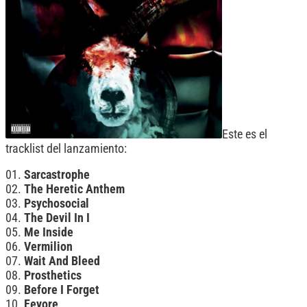
Este es el
tracklist del lanzamiento:
01.
Sarcastrophe
02.
The Heretic Anthem
03.
Psychosocial
04.
The Devil In I
05.
Me Inside
06.
Vermilion
07.
Wait And Bleed
08.
Prosthetics
09.
Before I Forget
10.
Eeyore