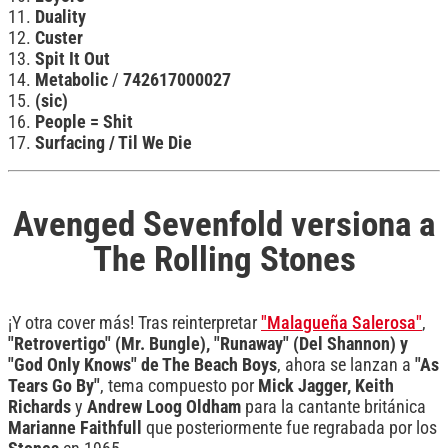
11.
Duality
12.
Custer
13.
Spit It Out
14.
Metabolic
/
742617000027
15.
(sic)
16.
People = Shit
17.
Surfacing / Til We Die
Avenged Sevenfold versiona a
The Rolling Stones
¡Y otra cover más! Tras reinterpretar
"Malagueña Salerosa"
,
"Retrovertigo" (Mr. Bungle), "Runaway" (Del Shannon) y
"God Only Knows" de The Beach Boys
, ahora se lanzan a
"As
Tears Go By"
, tema compuesto por
Mick Jagger, Keith
Richards
y
Andrew
Loog Oldham
para la cantante británica
Marianne
Faithfull
que posteriormente fue regrabada por los