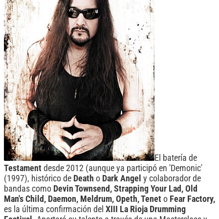
El batería de
Testament
desde 2012 (aunque ya participó en 'Demonic'
(1997), histórico de
Death
o
Dark
Angel
y colaborador de
bandas como
Devin Townsend, Strapping Your Lad, Old
Man's Child, Daemon, Meldrum, Opeth, Tenet
o
Fear
Factory,
es la última confirmación del
XIII La Rioja Drumming