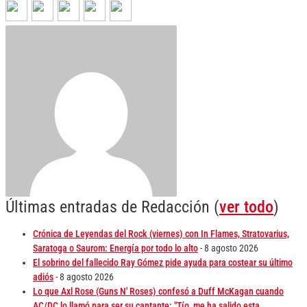
Últimas entradas de Redacción
(
ver todo
)
Crónica de Leyendas del Rock (viernes) con In Flames, Stratovarius,
Saratoga o Saurom: Energía por todo lo alto
- 8 agosto 2026
El sobrino del fallecido Ray Gómez pide ayuda para costear su último
adiós
- 8 agosto 2026
Lo que Axl Rose (Guns N' Roses) confesó a Duff McKagan cuando
AC/DC lo llamó para ser su cantante: "Tío, me ha salido esta