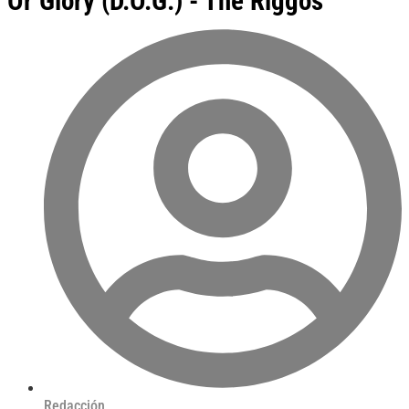
Or Glory (D.O.G.) - The Riggos
Redacción