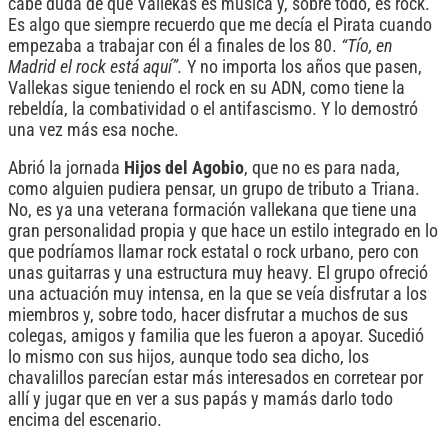
cabe duda de que Vallekas es música y, sobre todo, es rock.
Es algo que siempre recuerdo que me decía el Pirata cuando
empezaba a trabajar con él a finales de los 80.
“Tío, en
Madrid el rock está aquí”.
Y no importa los años que pasen,
Vallekas sigue teniendo el rock en su ADN, como tiene la
rebeldía, la combatividad o el antifascismo. Y lo demostró
una vez más esa noche.
Abrió la jornada
Hijos del Agobio
, que no es para nada,
como alguien pudiera pensar, un grupo de tributo a Triana.
No, es ya una veterana formación vallekana que tiene una
gran personalidad propia y que hace un estilo integrado en lo
que podríamos llamar rock estatal o rock urbano, pero con
unas guitarras y una estructura muy heavy. El grupo ofreció
una actuación muy intensa, en la que se veía disfrutar a los
miembros y, sobre todo, hacer disfrutar a muchos de sus
colegas, amigos y familia que les fueron a apoyar. Sucedió
lo mismo con sus hijos, aunque todo sea dicho, los
chavalillos parecían estar más interesados en corretear por
allí y jugar que en ver a sus papás y mamás darlo todo
encima del escenario.