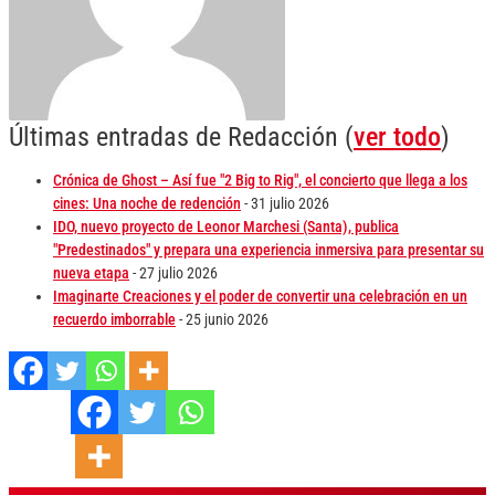
Últimas entradas de Redacción
(
ver todo
)
Crónica de Ghost – Así fue "2 Big to Rig", el concierto que llega a los
cines: Una noche de redención
- 31 julio 2026
IDO, nuevo proyecto de Leonor Marchesi (Santa), publica
"Predestinados" y prepara una experiencia inmersiva para presentar su
nueva etapa
- 27 julio 2026
Imaginarte Creaciones y el poder de convertir una celebración en un
recuerdo imborrable
- 25 junio 2026