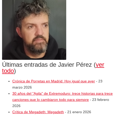
Últimas entradas de Javier Pérez
(
ver
todo
)
Crónica de Porretas en Madrid: Hoy igual que ayer
- 23
marzo 2026
30 años del "Agila" de Extremoduro: trece historias para trece
canciones que lo cambiaron todo para siempre
- 23 febrero
2026
Crítica de Megadeth: Megadeth
- 21 enero 2026