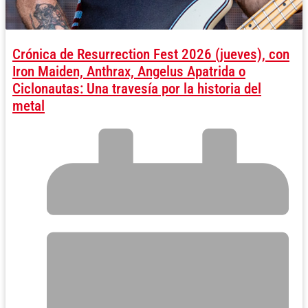
Crónica de Resurrection Fest 2026 (jueves), con
Iron Maiden, Anthrax, Angelus Apatrida o
Ciclonautas: Una travesía por la historia del
metal