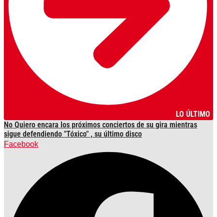
LO ÚLTIMO
No Quiero encara los próximos conciertos de su gira mientras
sigue defendiendo "Tóxico" , su último disco
Facebook