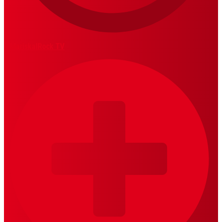
MariskalRock TV