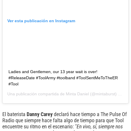
Ver esta publicación en Instagram
Ladies and Gentlemen, our 13 year wait is over!
#ReleaseDate #ToolArmy #toolband #ToolSentMeToTheER
#Tool
Una publicación compartida de Minta Daniel (@mintaburst) el
7 Ma
El baterista
Danny Carey
declaró hace tiempo a The Pulse Of
Radio que siempre hace falta algo de tiempo para que Tool
encuentre su ritmo en el escenario:
"En vivo, sí, siempre nos