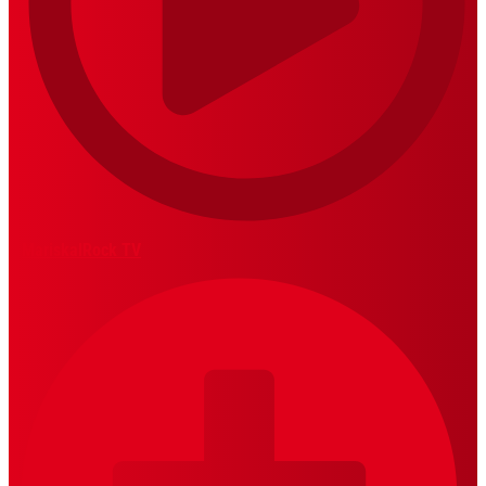
MariskalRock TV