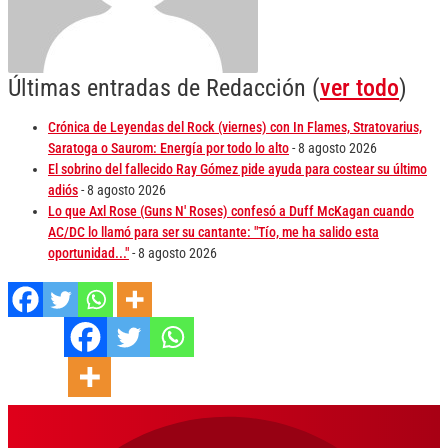
Últimas entradas de Redacción
(
ver todo
)
Crónica de Leyendas del Rock (viernes) con In Flames, Stratovarius,
Saratoga o Saurom: Energía por todo lo alto
- 8 agosto 2026
El sobrino del fallecido Ray Gómez pide ayuda para costear su último
adiós
- 8 agosto 2026
Lo que Axl Rose (Guns N' Roses) confesó a Duff McKagan cuando
AC/DC lo llamó para ser su cantante: "Tío, me ha salido esta
oportunidad..."
- 8 agosto 2026