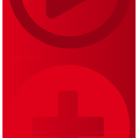
MariskalRock TV