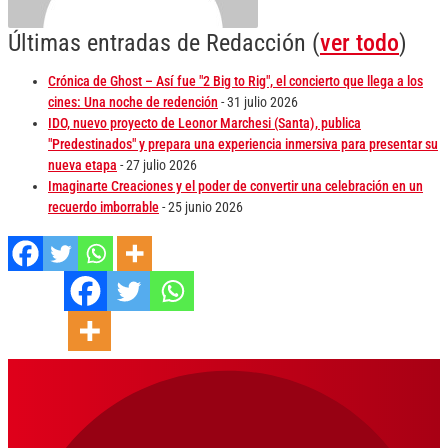
Últimas entradas de Redacción
(
ver todo
)
Crónica de Ghost – Así fue "2 Big to Rig", el concierto que llega a los
cines: Una noche de redención
- 31 julio 2026
IDO, nuevo proyecto de Leonor Marchesi (Santa), publica
"Predestinados" y prepara una experiencia inmersiva para presentar su
nueva etapa
- 27 julio 2026
Imaginarte Creaciones y el poder de convertir una celebración en un
recuerdo imborrable
- 25 junio 2026