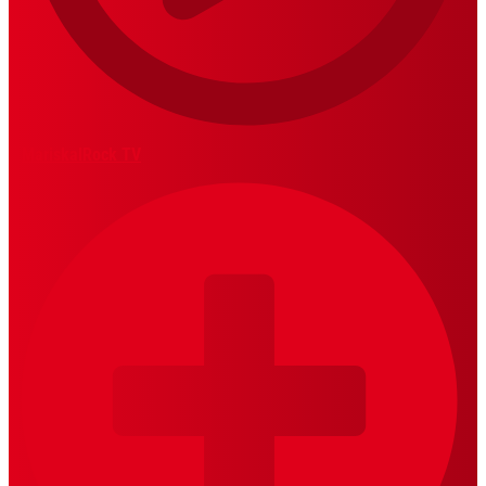
MariskalRock TV