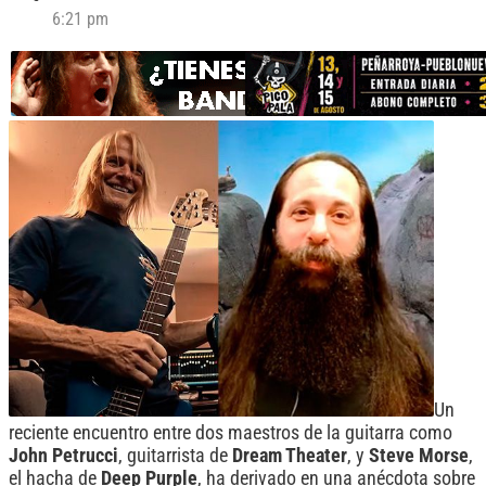
6:21 pm
Un
reciente encuentro entre dos maestros de la guitarra como
John Petrucci
, guitarrista de
Dream Theater
, y
Steve Morse
,
el hacha de
Deep Purple
, ha derivado en una anécdota sobre