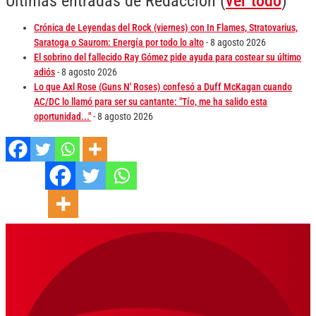
Últimas entradas de Redacción
(
ver todo
)
Crónica de Leyendas del Rock (viernes) con In Flames, Stratovarius,
Saratoga o Saurom: Energía por todo lo alto
- 8 agosto 2026
El sobrino del fallecido Ray Gómez pide ayuda para costear su último
adiós
- 8 agosto 2026
Lo que Axl Rose (Guns N' Roses) confesó a Duff McKagan cuando
AC/DC lo llamó para ser su cantante: "Tío, me ha salido esta
oportunidad..."
- 8 agosto 2026