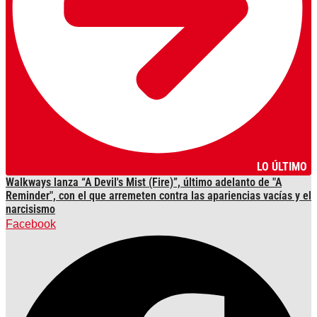
LO ÚLTIMO
Walkways lanza “A Devil's Mist (Fire)”, último adelanto de "A
Reminder", con el que arremeten contra las apariencias vacías y el
narcisismo
Facebook