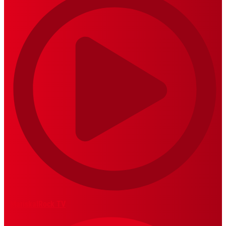
MariskalRock TV