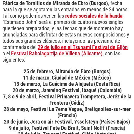
Fábrica de Tornillos de Miranda de Ebro (Burgos)
, fecha
para la que se agotaron las entradas en menos de 24 horas.
Tal como podemos ver en las
redes sociales de la banda
,
"Estimado John" será el primero de cuatro nuevos singles
que tienen preparados, y las fechas que de momento hay
anunciadas para disfrutar de estas nuevas composiciones y
todos sus grandes clásicos, incluyendo las previamente
confirmadas del
29 de julio en el Tsunami Festival de Gijón
o el
Festival Rabolagartija de Villena (Alicante)
, son las
siguientes:
25 de febrero, Miranda de Ebro (Burgos)
11 de marzo, Ciudad de México (México)
13 de marzo, La Guácima de Alajuela (Costa Rica)
20 de marzo, Jamming Festival, Ibagué (Colombia)
7, 8 o 9 de abril, Festival Primavera Trompetera, Jeréz de la
Frontera (Cádiz)
28 de mayo, Festival La 7eme Vague, Bretignolles-sur-mer
(Francia)
23 de junio, Jera on air Festival, Ysselsteyn (Países Bajos)
9 de julio, Festival Fete Du Bruit, Saint Nolff (Francia)