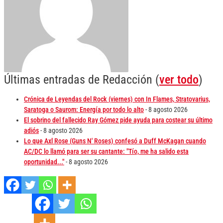
Últimas entradas de Redacción
(
ver todo
)
Crónica de Leyendas del Rock (viernes) con In Flames, Stratovarius,
Saratoga o Saurom: Energía por todo lo alto
- 8 agosto 2026
El sobrino del fallecido Ray Gómez pide ayuda para costear su último
adiós
- 8 agosto 2026
Lo que Axl Rose (Guns N' Roses) confesó a Duff McKagan cuando
AC/DC lo llamó para ser su cantante: "Tío, me ha salido esta
oportunidad..."
- 8 agosto 2026