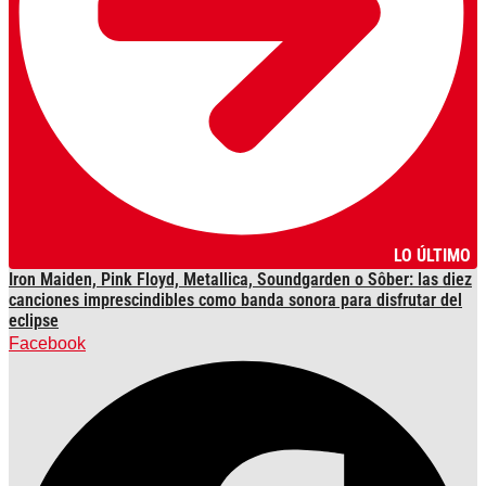
LO ÚLTIMO
Iron Maiden, Pink Floyd, Metallica, Soundgarden o Sôber: las diez
canciones imprescindibles como banda sonora para disfrutar del
eclipse
Facebook