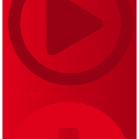
MariskalRock TV