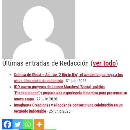
Últimas entradas de Redacción
(
ver todo
)
Crónica de Ghost – Así fue "2 Big to Rig", el concierto que llega a los
cines: Una noche de redención
- 31 julio 2026
IDO, nuevo proyecto de Leonor Marchesi (Santa), publica
"Predestinados" y prepara una experiencia inmersiva para presentar su
nueva etapa
- 27 julio 2026
Imaginarte Creaciones y el poder de convertir una celebración en un
recuerdo imborrable
- 25 junio 2026