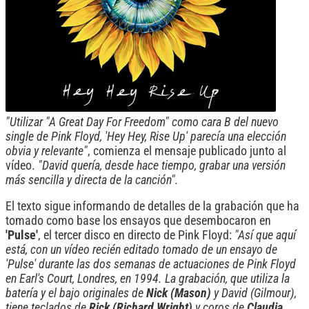
"Utilizar "A Great Day For Freedom" como cara B del nuevo
single de Pink Floyd, 'Hey Hey, Rise Up' parecía una elección
obvia y relevante"
, comienza el mensaje publicado junto al
vídeo.
"David quería, desde hace tiempo, grabar una versión
más sencilla y directa de la canción".
El texto sigue informando de detalles de la grabación que ha
tomado como base los ensayos que desembocaron en
'Pulse'
, el tercer disco en directo de Pink Floyd:
"Así que aquí
está, con un vídeo recién editado tomado de un ensayo de
'Pulse' durante las dos semanas de actuaciones de Pink Floyd
en Earl's Court, Londres, en 1994. La grabación, que utiliza la
batería y el bajo originales de
Nick (Mason)
y David (Gilmour),
tiene teclados de
Rick (Richard Wright)
y coros de
Claudia