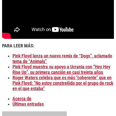
PARA LEER MÁS:
Pink Floyd lanza un nuevo remix de “Dogs”, aclamado
tema de “Animals”
Pink Floyd muestra su apoyo a Ucrania con "Hey Hey
Rise Up", su primera canción en casi treinta años
Roger Waters celebra que es más "coherente" que en
Pink Floyd: "No estoy constreñido por el grupo de rock
en el que estaba"
Acerca de
Últimas entradas