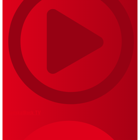
MariskalRock TV