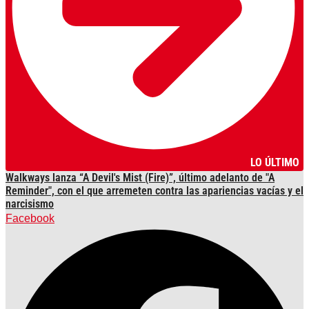
LO ÚLTIMO
Walkways lanza “A Devil's Mist (Fire)”, último adelanto de "A
Reminder", con el que arremeten contra las apariencias vacías y el
narcisismo
Facebook