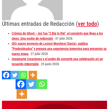
Últimas entradas de Redacción
(
ver todo
)
Crónica de Ghost – Así fue "2 Big to Rig", el concierto que llega a los
cines: Una noche de redención
- 31 julio 2026
IDO, nuevo proyecto de Leonor Marchesi (Santa), publica
"Predestinados" y prepara una experiencia inmersiva para presentar su
nueva etapa
- 27 julio 2026
Imaginarte Creaciones y el poder de convertir una celebración en un
recuerdo imborrable
- 25 junio 2026