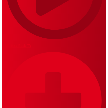
MariskalRock TV