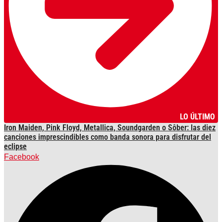
LO ÚLTIMO
Iron Maiden, Pink Floyd, Metallica, Soundgarden o Sôber: las diez
canciones imprescindibles como banda sonora para disfrutar del
eclipse
Facebook