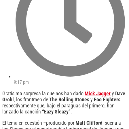
9:17 pm
Gratísima sorpresa la que nos han dado
Mick Jagger
y
Dave
Grohl
, los frontmen de
The Rolling Stones
y
Foo Fighters
respectivamente que, bajo el paraguas del primero, han
lanzado la canción
“Eazy Sleazy”
.
El tema en cuestión –producido por
Matt Clifford
- suena a
los Stones por el inconfundible timbre vocal de Jagger y por