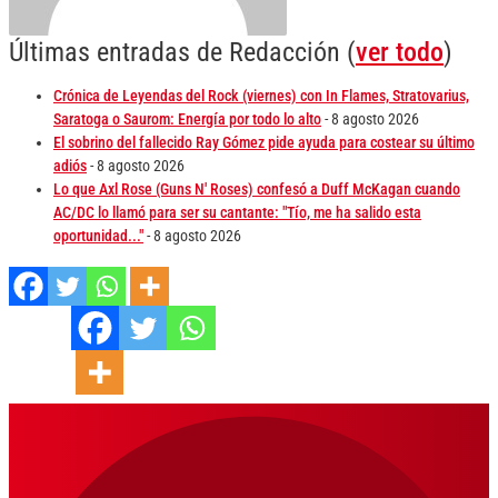
Últimas entradas de Redacción
(
ver todo
)
Crónica de Leyendas del Rock (viernes) con In Flames, Stratovarius,
Saratoga o Saurom: Energía por todo lo alto
- 8 agosto 2026
El sobrino del fallecido Ray Gómez pide ayuda para costear su último
adiós
- 8 agosto 2026
Lo que Axl Rose (Guns N' Roses) confesó a Duff McKagan cuando
AC/DC lo llamó para ser su cantante: "Tío, me ha salido esta
oportunidad..."
- 8 agosto 2026