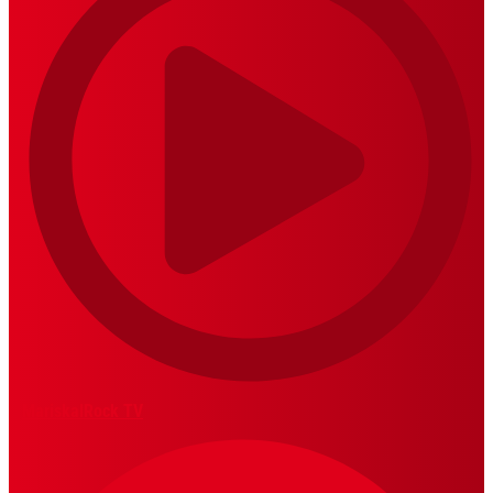
MariskalRock TV