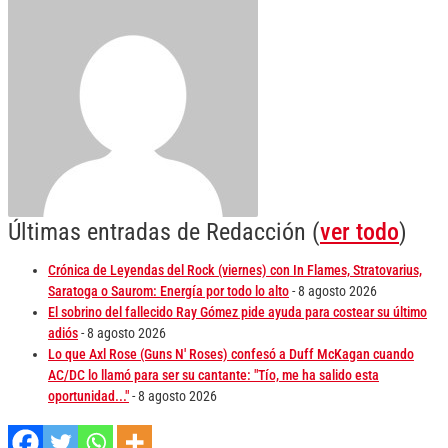
Últimas entradas de Redacción
(
ver todo
)
Crónica de Leyendas del Rock (viernes) con In Flames, Stratovarius,
Saratoga o Saurom: Energía por todo lo alto
- 8 agosto 2026
El sobrino del fallecido Ray Gómez pide ayuda para costear su último
adiós
- 8 agosto 2026
Lo que Axl Rose (Guns N' Roses) confesó a Duff McKagan cuando
AC/DC lo llamó para ser su cantante: "Tío, me ha salido esta
oportunidad..."
- 8 agosto 2026