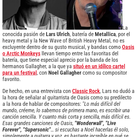
La
conocida pasión de
Lars Ulrich
, batería de
Metallica
, por el
heavy metal y la New Wave of British Heavy Metal, no es
excluyente dentro de su gusto musical, y bandas como
Oasis
o Arctic Monkeys
llevan tiempo entre las favoritas del
batería, que tiene especial aprecio por la banda de los
hermanos Gallagher, a la que ya
situó en un idílico cartel
para un festival
, con
Noel Gallagher
como su compositor
favorito.
De hecho, en una entrevista con
Classic Rock
, Lars no dudó a
la hora de señalar al guitarrista de Oasis como su predilecto
a la hora de hablar de compositores:
"Lo más difícil del
mundo, créeme, lo sabemos de primera mano, es escribir una
canción sencilla. Y cuanto más corta y sencilla, más difícil es.
Esas grandes canciones de Oasis,
"Wonderwall", "Live
Forever", "Supersonic"
… si escuchas a Noel hacerlas él solo,
simplemente a guitarra y voz, es bastante increíble en qué se