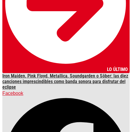
LO ÚLTIMO
Iron Maiden, Pink Floyd, Metallica, Soundgarden o Sôber: las diez
canciones imprescindibles como banda sonora para disfrutar del
eclipse
Facebook