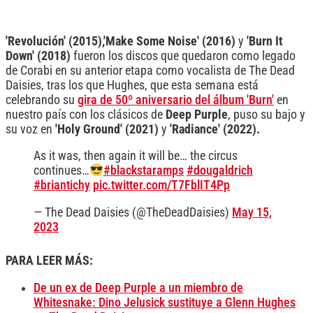
'Revolución' (2015),'Make Some Noise' (2016)
y
'Burn It
Down' (2018)
fueron los discos que quedaron como legado
de Corabi en su anterior etapa como vocalista de The Dead
Daisies, tras los que Hughes, que esta semana está
celebrando su
gira de 50º aniversario del álbum 'Burn'
en
nuestro país con los clásicos de
Deep Purple
, puso su bajo y
su voz en
'Holy Ground'
(2021)
y
'Radiance' (2022).
As it was, then again it will be… the circus
continues…
#blackstaramps
#dougaldrich
#briantichy
pic.twitter.com/T7FblIT4Pp
— The Dead Daisies (@TheDeadDaisies)
May 15,
2023
PARA LEER MÁS:
De un ex de Deep Purple a un miembro de
Whitesnake: Dino Jelusick sustituye a Glenn Hughes