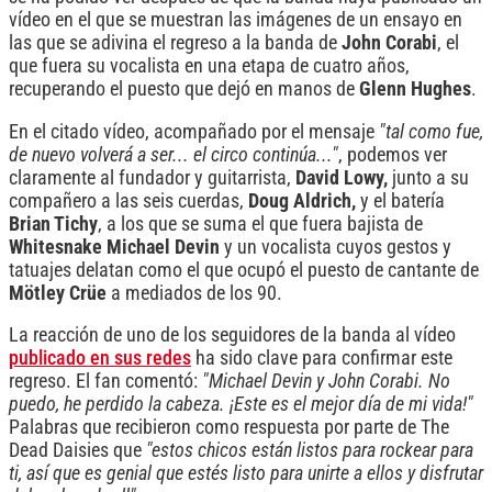
vídeo en el que se muestran las imágenes de un ensayo en
las que se adivina el regreso a la banda de
John Corabi
, el
que fuera su vocalista en una etapa de cuatro años,
recuperando el puesto que dejó en manos de
Glenn Hughes
.
En el citado vídeo, acompañado por el mensaje
"tal como fue,
de nuevo volverá a ser... el circo continúa..."
, podemos ver
claramente al fundador y guitarrista,
David Lowy,
junto a su
compañero a las seis cuerdas,
Doug Aldrich,
y el batería
Brian Tichy
, a los que se suma el que fuera bajista de
Whitesnake Michael Devin
y un vocalista cuyos gestos y
tatuajes delatan como el que ocupó el puesto de cantante de
Mötley Crüe
a mediados de los 90.
La reacción de uno de los seguidores de la banda al vídeo
publicado en sus redes
ha sido clave para confirmar este
regreso. El fan comentó:
"Michael Devin y John Corabi. No
puedo, he perdido la cabeza. ¡Este es el mejor día de mi vida!"
Palabras que recibieron como respuesta por parte de The
Dead Daisies que
"estos chicos están listos para rockear para
ti, así que es genial que estés listo para unirte a ellos y disfrutar