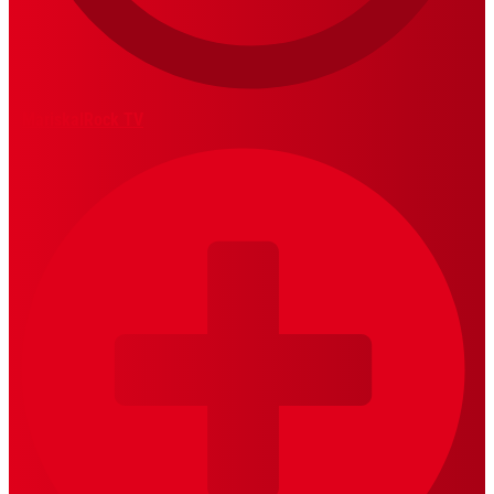
MariskalRock TV