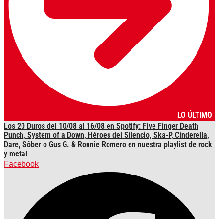
LO ÚLTIMO
Los 20 Duros del 10/08 al 16/08 en Spotify: Five Finger Death
Punch, System of a Down, Héroes del Silencio, Ska-P, Cinderella,
Dare, Sôber o Gus G. & Ronnie Romero en nuestra playlist de rock
y metal
Facebook