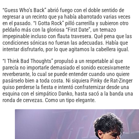
“Guess Who’s Back” abrió fuego con el doble sentido de
regresar a un recinto que ya había abarrotado varias veces
en el pasado. “I Gotta Rock” pilló carrerilla y subieron otro
peldaño más con la gloriosa “First Date”, un temazo
impepinable incluso con flauta travesera. Qué pena que las
condiciones sónicas no fueran las adecuadas. Había que
intentar disfrutarlo, por lo que agitamos la cabellera igual.
“I Think Bad Thoughts” propulsó a un respetable al que
parecía no importarle demasiado el sonido excesivamente
reverberante, lo cual se puede entender cuando uno quiere
pasárselo bien a toda costa. Ni siquiera Pinky de Rat-Zinger
quiso perderse la fiesta e intentó confraternizar desde una
esquina con el simpático Danko, hasta sacó a la banda una
ronda de cervezas. Como un tipo elegante.