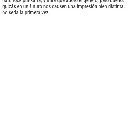
hard rock punkarra, y mira que adoro el género, pero bueno,
quizás en un futuro nos causen una impresión bien distinta,
no sería la primera vez.