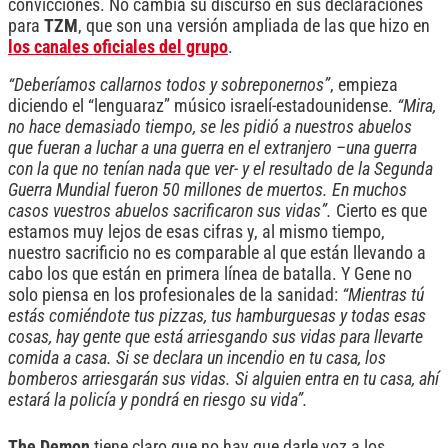
convicciones. No cambia su discurso en sus declaraciones
para
TZM
, que son una versión ampliada de las que hizo en
los canales oficiales del grupo
.
“Deberíamos callarnos todos y sobreponernos”
, empieza
diciendo el “lenguaraz” músico israelí-estadounidense.
“Mira,
no hace demasiado tiempo, se les pidió a nuestros abuelos
que fueran a luchar a una guerra en el extranjero –una guerra
con la que no tenían nada que ver- y el resultado de la Segunda
Guerra Mundial fueron 50 millones de muertos. En muchos
casos vuestros abuelos sacrificaron sus vidas”.
Cierto es que
estamos muy lejos de esas cifras y, al mismo tiempo,
nuestro sacrificio no es comparable al que están llevando a
cabo los que están en primera línea de batalla. Y Gene no
solo piensa en los profesionales de la sanidad:
“Mientras tú
estás comiéndote tus pizzas, tus hamburguesas y todas esas
cosas, hay gente que está arriesgando sus vidas para llevarte
comida a casa. Si se declara un incendio en tu casa, los
bomberos arriesgarán sus vidas. Si alguien entra en tu casa, ahí
estará la policía y pondrá en riesgo su vida”.
The Demon
tiene claro que no hay que darle voz a los