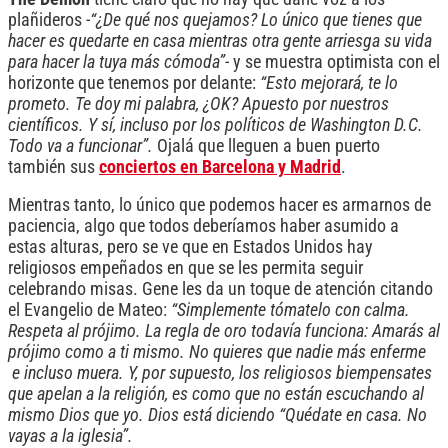
plañideros -
“¿De qué nos quejamos? Lo único que tienes que
hacer es quedarte en casa mientras otra gente arriesga su vida
para hacer la tuya más cómoda”-
y se muestra optimista con el
horizonte que tenemos por delante:
“Esto mejorará, te lo
prometo. Te doy mi palabra, ¿OK? Apuesto por nuestros
científicos. Y sí, incluso por los políticos de Washington D.C.
Todo va a funcionar”.
Ojalá que lleguen a buen puerto
también sus
conciertos en Barcelona y Madrid
.
Mientras tanto, lo único que podemos hacer es armarnos de
paciencia, algo que todos deberíamos haber asumido a
estas alturas, pero se ve que en Estados Unidos hay
religiosos empeñados en que se les permita seguir
celebrando misas. Gene les da un toque de atención citando
el Evangelio de Mateo:
“Simplemente tómatelo con calma.
Respeta al prójimo. La regla de oro todavía funciona: Amarás al
prójimo como a ti mismo. No quieres que nadie más enferme
e incluso muera. Y, por supuesto, los religiosos biempensates
que apelan a la religión, es como que no están escuchando al
mismo Dios que yo. Dios está diciendo “Quédate en casa. No
vayas a la iglesia”.