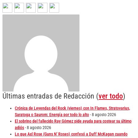
Últimas entradas de Redacción
(
ver todo
)
Crónica de Leyendas del Rock (viernes) con In Flames, Stratovarius,
Saratoga o Saurom: Energía por todo lo alto
- 8 agosto 2026
El sobrino del fallecido Ray Gómez pide ayuda para costear su último
adiós
- 8 agosto 2026
Lo que Axl Rose (Guns N' Roses) confesó a Duff McKagan cuando