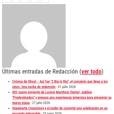
Últimas entradas de Redacción
(
ver todo
)
Crónica de Ghost – Así fue "2 Big to Rig", el concierto que llega a los
cines: Una noche de redención
- 31 julio 2026
IDO, nuevo proyecto de Leonor Marchesi (Santa), publica
"Predestinados" y prepara una experiencia inmersiva para presentar su
nueva etapa
- 27 julio 2026
Imaginarte Creaciones y el poder de convertir una celebración en un
recuerdo imborrable
- 25 junio 2026