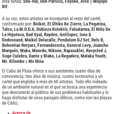
esta tanda:
Sho-Hai, Don Patricio, Foyone, Arce
y
Muyayo
Rif
.
A su vez, estos artistas se incorporan al resto del cartel,
conformado por:
Boikot, El Últiko Ke Zierre, La Pegatina,
Talco, La M.O.D.A, Dubioza Kolektiv, Falsalarma, El Niño De
La Hipoteca, Bad Gyal, Rayden, Antílopez, Iseo &
Dodosound, Maikel Delacalle, Pendulum DJ Set, Rels B,
Bohemian Betyars, Fernandocosta, General Levy, Juancho
Marqués, Maka, Muerdo, Nikone, Rapsusklei, Recycled J,
Soge Culebra, Dante y Blake, La Regadera, Malaka Youth,
Mr. Kilombo
y
Ms Nina
.
El Cabo de Plata ofrece a sus asistentes cuatro días de
convivencia, tres días de música, cuatro escenarios y un
cartel que engloba a más de 60 artistas. Todo ello rodeado
de un ambiente natural en el que se busca una experiencia
que desconecte al público de sus problemas habituales y lo
haga disfrutar de unos paisajes idílicos, como son las playas
de Cádiz.
Acerca de