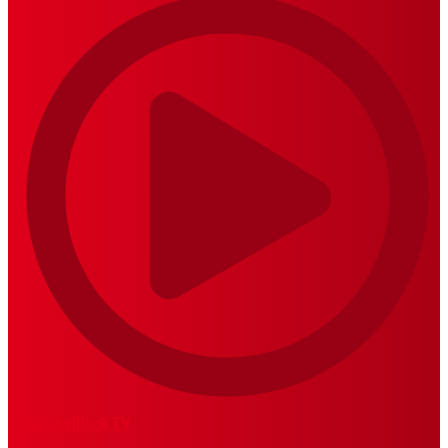
MariskalRock TV