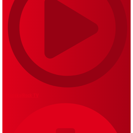
MariskalRock TV