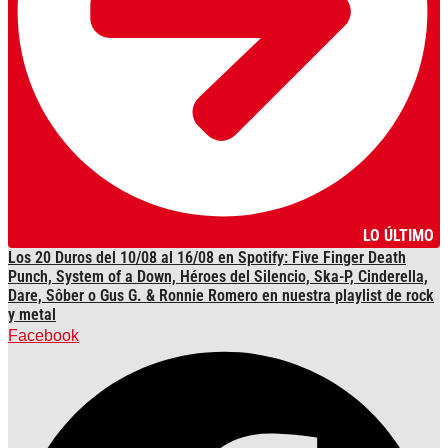
LO ÚLTIMO
Los 20 Duros del 10/08 al 16/08 en Spotify: Five Finger Death
Punch, System of a Down, Héroes del Silencio, Ska-P, Cinderella,
Dare, Sôber o Gus G. & Ronnie Romero en nuestra playlist de rock
y metal
Facebook