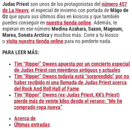
Judas Priest
son unos de los protagonistas del
número 457
de La Heavy
, el especial de invierno con portada de
Mägo de
Oz
que apura sus últimos días en kioscos y que también
puedes conseguir en
nuestra tienda online
. Además, te
esperan en ese número
Medina Azahara, Saxon, Magnum,
Marea, Sonata Arctica
y muchos más. Corre a tu kiosco
o
visita nuestra tienda online
para no perderte nada.
PARA LEER MÁS:
Tim “Ripper” Owens apuesta por un concierto especial
de Judas Priest con miembros antiguos y actuales
Tim “Ripper” Owens todavía está “sorprendido” por no
haber recibido ni una llamada de Judas Priest acerca
del Rock And Roll Hall of Fame
Tim “Ripper” Owens (ex-Judas Priest, KK’s Priest)
pierde más de veinte kilos desde el verano: “Me he
comprado ropa nueva”
Acerca de
Últimas entradas