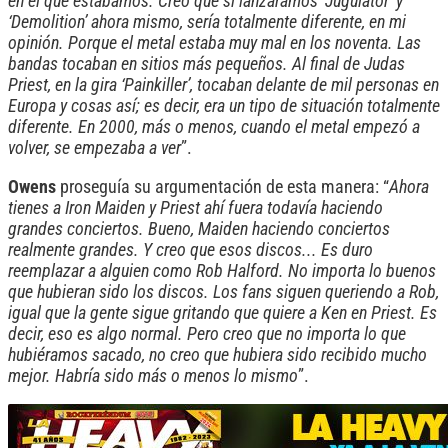
en el que estábamos. Creo que si lanzáramos ‘Jugulator’ y
‘Demolition’ ahora mismo, sería totalmente diferente, en mi
opinión. Porque el metal estaba muy mal en los noventa. Las
bandas tocaban en sitios más pequeños. Al final de Judas
Priest, en la gira ‘Painkiller’, tocaban delante de mil personas en
Europa y cosas así; es decir, era un tipo de situación totalmente
diferente. En 2000, más o menos, cuando el metal empezó a
volver, se empezaba a ver
”.
Owens
proseguía su argumentación de esta manera: “
Ahora
tienes a Iron Maiden y Priest ahí fuera todavía haciendo
grandes conciertos. Bueno, Maiden haciendo conciertos
realmente grandes. Y creo que esos discos... Es duro
reemplazar a alguien como Rob Halford. No importa lo buenos
que hubieran sido los discos. Los fans siguen queriendo a Rob,
igual que la gente sigue gritando que quiere a Ken en Priest. Es
decir, eso es algo normal. Pero creo que no importa lo que
hubiéramos sacado, no creo que hubiera sido recibido mucho
mejor. Habría sido más o menos lo mismo
”.