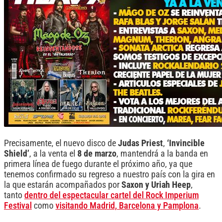
Precisamente, el nuevo disco de
Judas Priest
,
‘Invincible
Shield’
, a la venta el
8 de marzo
, mantendrá a la banda en
primera línea de fuego durante el próximo año, ya que
tenemos confirmado su regreso a nuestro país con la gira en
la que estarán acompañados por
Saxon y Uriah Heep
,
tanto
dentro del espectacular cartel del Rock Imperium
Festival
como
visitando Madrid, Barcelona y Pamplona
.