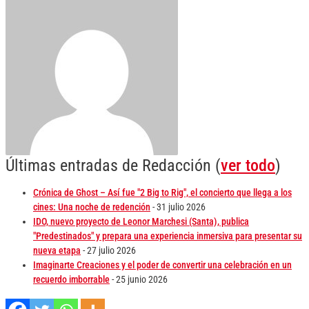
Últimas entradas de Redacción
(
ver todo
)
Crónica de Ghost – Así fue "2 Big to Rig", el concierto que llega a los
cines: Una noche de redención
- 31 julio 2026
IDO, nuevo proyecto de Leonor Marchesi (Santa), publica
"Predestinados" y prepara una experiencia inmersiva para presentar su
nueva etapa
- 27 julio 2026
Imaginarte Creaciones y el poder de convertir una celebración en un
recuerdo imborrable
- 25 junio 2026