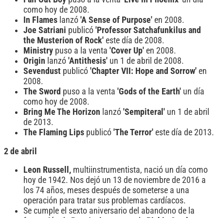
como hoy de 2008.
In Flames
lanzó
'A Sense of Purpose'
en 2008.
Joe Satriani
publicó
'Professor Satchafunkilus and
the Musterion of Rock'
este día de 2008.
Ministry
puso a la venta
'Cover Up'
en 2008.
Origin
lanzó
'Antithesis'
un 1 de abril de 2008.
Sevendust
publicó
'Chapter VII: Hope and Sorrow'
en
2008.
The Sword
puso a la venta
'Gods of the Earth'
un día
como hoy de 2008.
Bring Me The Horizon
lanzó
'Sempiteral'
un 1 de abril
de 2013.
The Flaming Lips
publicó
'The Terror'
este día de 2013.
2 de abril
Leon Russell,
multiinstrumentista, nació un día como
hoy de 1942. Nos dejó un 13 de noviembre de 2016 a
los 74 años, meses después de someterse a una
operación para tratar sus problemas cardíacos.
Se cumple el sexto aniversario del abandono de la