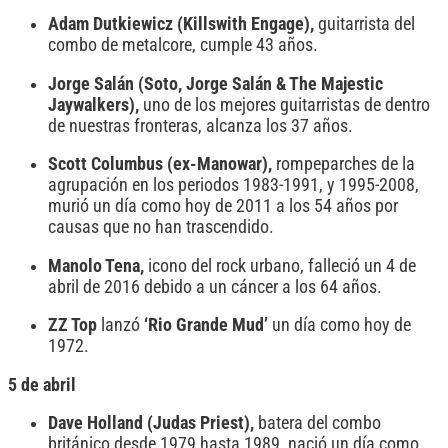
Adam Dutkiewicz (Killswith Engage),
guitarrista del
combo de metalcore, cumple 43 años.
Jorge Salán (Soto, Jorge Salán & The Majestic
Jaywalkers),
uno de los mejores guitarristas de dentro
de nuestras fronteras, alcanza los 37 años.
Scott Columbus (ex-Manowar),
rompeparches de la
agrupación en los periodos 1983-1991, y 1995-2008,
murió un día como hoy de 2011 a los 54 años por
causas que no han trascendido.
Manolo Tena,
icono del rock urbano, falleció un 4 de
abril de 2016 debido a un cáncer a los 64 años.
ZZ Top
lanzó
‘Rio Grande Mud’
un día como hoy de
1972.
5 de abril
Dave Holland (Judas Priest),
batera del combo
británico desde 1979 hasta 1989, nació un día como