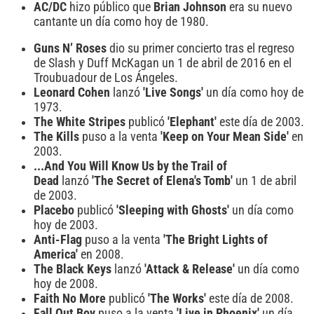
AC/DC
hizo público que
Brian Johnson
era su nuevo
cantante un día como hoy de 1980.
Guns N’ Roses
dio su primer concierto tras el regreso
de Slash y Duff McKagan un 1 de abril de 2016 en el
Troubuadour de Los Ángeles.
Leonard Cohen
lanzó
'Live Songs'
un día como hoy de
1973.
The White Stripes
publicó
'Elephant'
este día de 2003.
The Kills
puso a la venta
'Keep on Your Mean Side'
en
2003.
...And You Will Know Us by the Trail of
Dead
lanzó
'The Secret of Elena's Tomb'
un 1 de abril
de 2003.
Placebo
publicó
'Sleeping with Ghosts'
un día como
hoy de 2003.
Anti-Flag
puso a la venta
'The Bright Lights of
America'
en 2008.
The Black Keys
lanzó
'Attack & Release'
un día como
hoy de 2008.
Faith No More
publicó
'The Works'
este día de 2008.
Fall Out Boy
puso a la venta
'Live in Phoenix'
un día