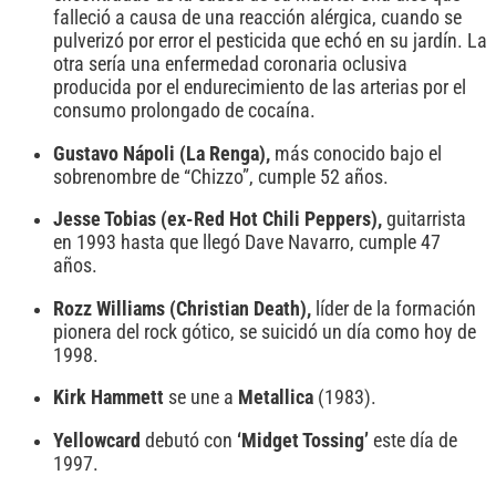
falleció a causa de una reacción alérgica, cuando se
pulverizó por error el pesticida que echó en su jardín. La
otra sería una enfermedad coronaria oclusiva
producida por el endurecimiento de las arterias por el
consumo prolongado de cocaína.
Gustavo Nápoli (La Renga),
más conocido bajo el
sobrenombre de “Chizzo”, cumple 52 años.
Jesse Tobias (ex-Red Hot Chili Peppers),
guitarrista
en 1993 hasta que llegó Dave Navarro, cumple 47
años.
Rozz Williams (Christian Death),
líder de la formación
pionera del rock gótico, se suicidó un día como hoy de
1998.
Kirk Hammett
se une a
Metallica
(1983).
Yellowcard
debutó con
‘Midget Tossing’
este día de
1997.