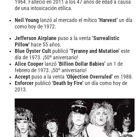
1964. Falleció en 2011 a los 47 años de edad a causa
de una intoxicación etílica.
Neil Young
lanzó al mercado el mítico
‘Harvest’
un día
como hoy de 1972.
Jefferson Airplane
puso a la venta
‘Surrealistic
Pillow’
hace 55 años.
Blue Öyster Cult
publicó
‘Tyranny and Mutation’
este
día de 1973. ¡50º aniversario!
Alice Cooper
lanzó
‘Billion Dollar Babies’
un 1 de
febrero de 1973. ¡50º aniversario!
Accept
puso a la venta
‘Objection Overruled’
en 1988.
Enforcer
publicó
‘Death by Fire’
un día como hoy de
2013.