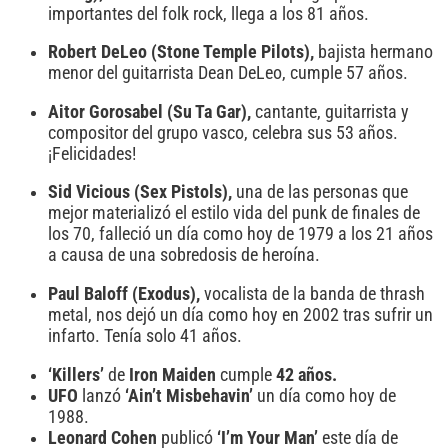
importantes del folk rock, llega a los 81 años.
Robert DeLeo (Stone Temple Pilots),
bajista hermano
menor del guitarrista Dean DeLeo, cumple 57 años.
Aitor Gorosabel (Su Ta Gar),
cantante, guitarrista y
compositor del grupo vasco, celebra sus 53 años.
¡Felicidades!
Sid Vicious (Sex Pistols),
una de las personas que
mejor materializó el estilo vida del punk de finales de
los 70, falleció un día como hoy de 1979 a los 21 años
a causa de una sobredosis de heroína.
Paul Baloff (Exodus),
vocalista de la banda de thrash
metal, nos dejó un día como hoy en 2002 tras sufrir un
infarto. Tenía solo 41 años.
‘Killers’
de
Iron Maiden
cumple
42 años.
UFO
lanzó
‘Ain’t Misbehavin’
un día como hoy de
1988.
Leonard Cohen
publicó
‘I’m Your Man’
este día de