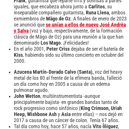
Frank
, guitarrista que reparte riffs y sonrisas a partes
iguales, que encabeza ahora junto a
Carlitos
, su
inseparable compañero guitarrista,
Runa Llena,
ambos
exmiembros de
Mägo de Oz
. A finales de enero de 2023
se anunció que
se unían a ellos de nuevo José Andrëa
y Salva
(voz y bajo, respectivamente, de la formación
clásica de Mägo de Oz) para una reunión a la que han
denominado
Los Mago
. ¡Felicidades!
En el año 2001,
Peter Criss
dejaba de ser el batería de
Kiss
, habiendo sido su último concierto en octubre del
2000.
Azucena Martín-Dorado Calvo (Santa),
voz del heavy
metal de los 80 al frente de la efímera banda, falleció
un día como hoy en 2005 a causa de un edema
pulmonar agudo.
John Wetton
, multiinstrumentista -aunque
principalmente bajista- en grandes bandas tanto de
rock progresivo como sinfónico (
King Crimson, Uriah
Heep, Wishbone Ash
y
Asia
entre ellas) – nos dejó en
2017 a causa de un cáncer de colon. Tenía 67 años.
Tal día como hoy, hace 57 años, nacía
Vito Íñiguez
,