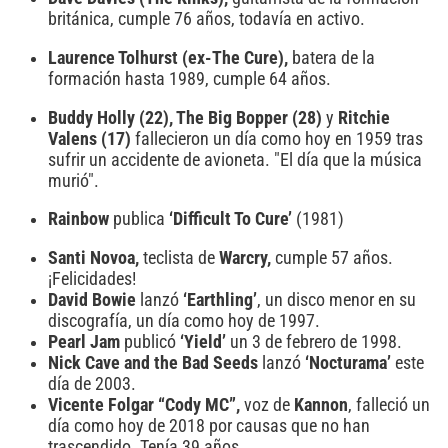
británica, cumple 76 años, todavía en activo.
Laurence Tolhurst (ex-The Cure),
batera de la
formación hasta 1989, cumple 64 años.
Buddy Holly (22), The Big Bopper (28)
y
Ritchie
Valens (17)
fallecieron un día como hoy en 1959 tras
sufrir un accidente de avioneta. "El día que la música
murió".
Rainbow
publica
‘Difficult To Cure’
(1981)
Santi Novoa,
teclista de
Warcry,
cumple 57 años.
¡Felicidades!
David Bowie
lanzó
‘Earthling’
, un disco menor en su
discografía, un día como hoy de 1997.
Pearl Jam
publicó
‘Yield’
un 3 de febrero de 1998.
Nick Cave and the Bad Seeds
lanzó
‘Nocturama’
este
día de 2003.
Vicente Folgar “Cody MC”,
voz de
Kannon
, falleció un
día como hoy de 2018 por causas que no han
trascendido. Tenía 39 años.