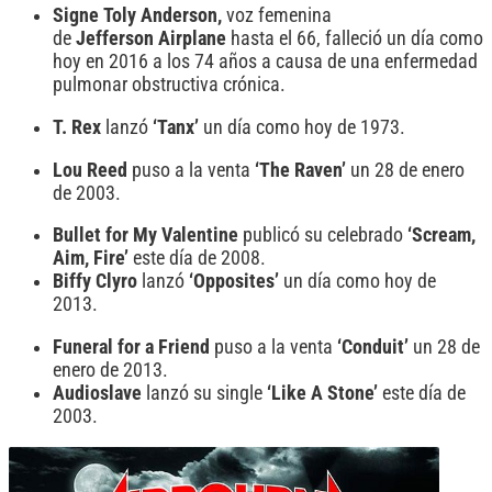
Signe
Toly Anderson,
voz femenina
de
Jefferson
Airplane
hasta el 66, falleció un día como
hoy en 2016 a los 74 años a causa de una enfermedad
pulmonar obstructiva crónica.
T. Rex
lanzó
‘Tanx’
un día como hoy de 1973.
Lou Reed
puso a la venta
‘The Raven’
un 28 de enero
de 2003.
Bullet for My Valentine
publicó su celebrado
‘Scream,
Aim, Fire’
este día de 2008.
Biffy Clyro
lanzó
‘Opposites’
un día como hoy de
2013.
Funeral for a Friend
puso a la venta
‘Conduit’
un 28 de
enero de 2013.
Audioslave
lanzó su single
‘Like A Stone’
este día de
2003.