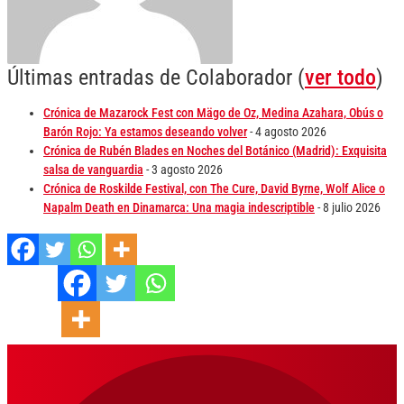
Últimas entradas de Colaborador
(
ver todo
)
Crónica de Mazarock Fest con Mägo de Oz, Medina Azahara, Obús o
Barón Rojo: Ya estamos deseando volver
- 4 agosto 2026
Crónica de Rubén Blades en Noches del Botánico (Madrid): Exquisita
salsa de vanguardia
- 3 agosto 2026
Crónica de Roskilde Festival, con The Cure, David Byrne, Wolf Alice o
Napalm Death en Dinamarca: Una magia indescriptible
- 8 julio 2026