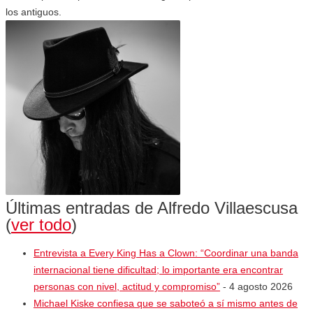
los antiguos.
Últimas entradas de Alfredo Villaescusa
(
ver todo
)
Entrevista a Every King Has a Clown: “Coordinar una banda
internacional tiene dificultad; lo importante era encontrar
personas con nivel, actitud y compromiso”
- 4 agosto 2026
Michael Kiske confiesa que se saboteó a sí mismo antes de