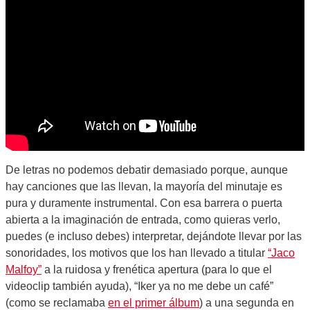
De letras no podemos debatir demasiado porque, aunque
hay canciones que las llevan, la mayoría del minutaje es
pura y duramente instrumental. Con esa barrera o puerta
abierta a la imaginación de entrada, como quieras verlo,
puedes (e incluso debes) interpretar, dejándote llevar por las
sonoridades, los motivos que los han llevado a titular
“Jaco
Malfoy”
a la ruidosa y frenética apertura (para lo que el
videoclip también ayuda), “Iker ya no me debe un café”
(como se reclamaba
en el primer álbum
) a una segunda en