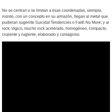
No se centran o se limitan a esas coordenadas, siempre,
insisto, con un concepto en su armazón, llegan al metal que
pudieran sugerirte Suicidal Tendencies o Faith No More; y al
rock, lógico, mucho rock acelerado, homogéneo, compacto,
crujiente y rugiente, elaborado y contagioso.