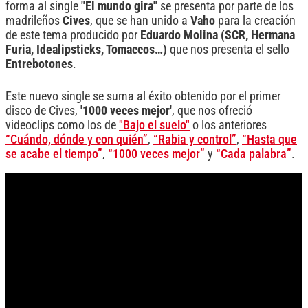
forma al single
"El mundo gira"
se presenta por parte de los
madrileños
Cives
, que se han unido a
Vaho
para la creación
de este tema producido por
Eduardo Molina (SCR, Hermana
Furia, Idealipsticks, Tomaccos…)
que nos presenta el sello
Entrebotones
.
Este nuevo single se suma al éxito obtenido por el primer
disco de Cives,
'1000 veces mejor'
, que nos ofreció
videoclips como los de
"Bajo el suelo"
o los anteriores
“Cuándo, dónde y con quién”
,
“Rabia y control”
,
“Hasta que
se acabe el tiempo”
,
“1000 veces mejor”
y
“Cada palabra”
.