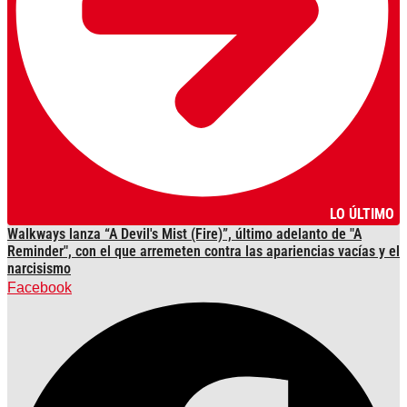
LO ÚLTIMO
Walkways lanza “A Devil's Mist (Fire)”, último adelanto de "A
Reminder", con el que arremeten contra las apariencias vacías y el
narcisismo
Facebook