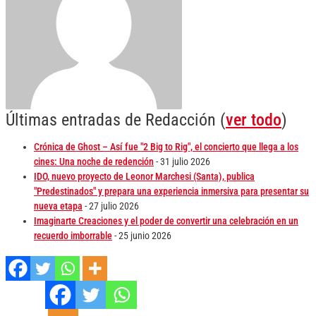
Últimas entradas de Redacción
(
ver todo
)
Crónica de Ghost – Así fue "2 Big to Rig", el concierto que llega a los
cines: Una noche de redención
- 31 julio 2026
IDO, nuevo proyecto de Leonor Marchesi (Santa), publica
"Predestinados" y prepara una experiencia inmersiva para presentar su
nueva etapa
- 27 julio 2026
Imaginarte Creaciones y el poder de convertir una celebración en un
recuerdo imborrable
- 25 junio 2026