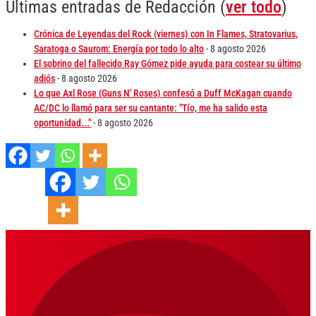
Últimas entradas de Redacción
(
ver todo
)
Crónica de Leyendas del Rock (viernes) con In Flames, Stratovarius,
Saratoga o Saurom: Energía por todo lo alto
- 8 agosto 2026
El sobrino del fallecido Ray Gómez pide ayuda para costear su último
adiós
- 8 agosto 2026
Lo que Axl Rose (Guns N' Roses) confesó a Duff McKagan cuando
AC/DC lo llamó para ser su cantante: "Tío, me ha salido esta
oportunidad..."
- 8 agosto 2026