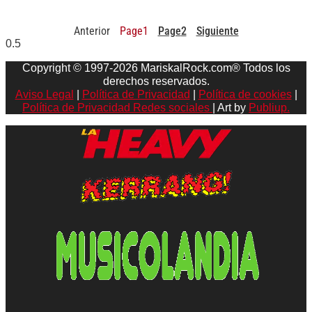
Anterior
Page
1
Page
2
Siguiente
Copyright © 1997-2026 MariskalRock.com® Todos los
derechos reservados.
Aviso Legal
|
Política de Privacidad
|
Política de cookies
|
Política de Privacidad Redes sociales
| Art by
Publiup.