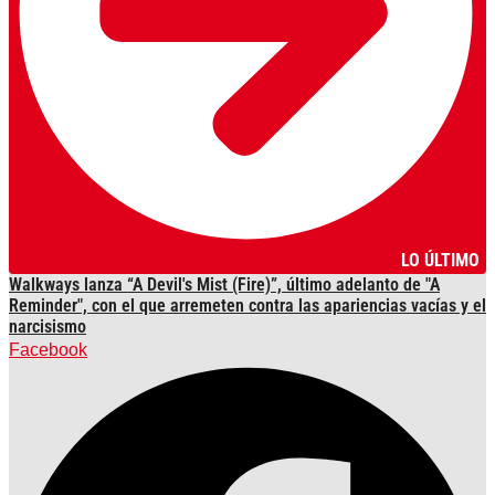
LO ÚLTIMO
Walkways lanza “A Devil's Mist (Fire)”, último adelanto de "A
Reminder", con el que arremeten contra las apariencias vacías y el
narcisismo
Facebook