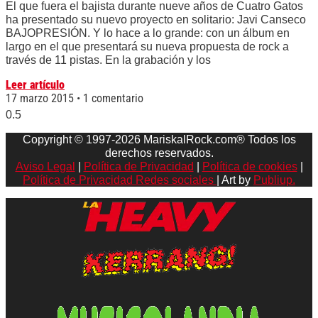
El que fuera el bajista durante nueve años de Cuatro Gatos
ha presentado su nuevo proyecto en solitario: Javi Canseco
BAJOPRESIÓN. Y lo hace a lo grande: con un álbum en
largo en el que presentará su nueva propuesta de rock a
través de 11 pistas. En la grabación y los
Leer artículo
17 marzo 2015
1 comentario
Copyright © 1997-2026 MariskalRock.com® Todos los
derechos reservados.
Aviso Legal
|
Política de Privacidad
|
Política de cookies
|
Política de Privacidad Redes sociales
| Art by
Publiup.