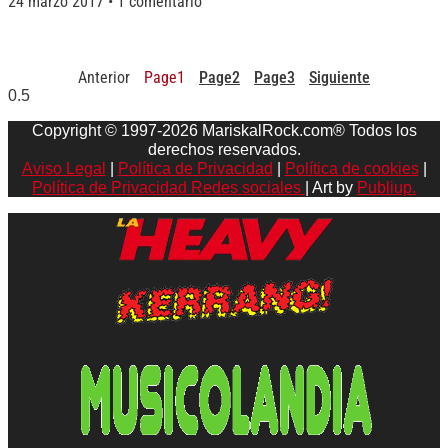
24 marzo 2017
1 comentario
Anterior
Page
1
Page
2
Page
3
Siguiente
Copyright © 1997-2026 MariskalRock.com® Todos los
derechos reservados.
Aviso Legal
|
Política de Privacidad
|
Política de cookies
|
Política de Privacidad Redes sociales
| Art by
Publiup.