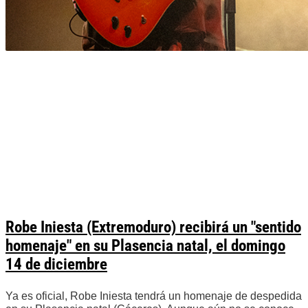
Robe Iniesta (Extremoduro) recibirá un "sentido
homenaje" en su Plasencia natal, el domingo
14 de diciembre
Ya es oficial, Robe Iniesta tendrá un homenaje de despedida