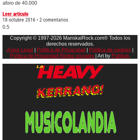
aforo de 40.000
Leer artículo
18 octubre 2016
2 comentarios
Copyright © 1997-2026 MariskalRock.com® Todos los
derechos reservados.
Aviso Legal
|
Política de Privacidad
|
Política de cookies
|
Política de Privacidad Redes sociales
| Art by
Publiup.